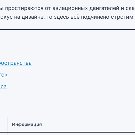
сы простираются от авиационных двигателей и ск
фокус на дизайне, то здесь всё подчинено строг
ространства
ток
оса
Информация