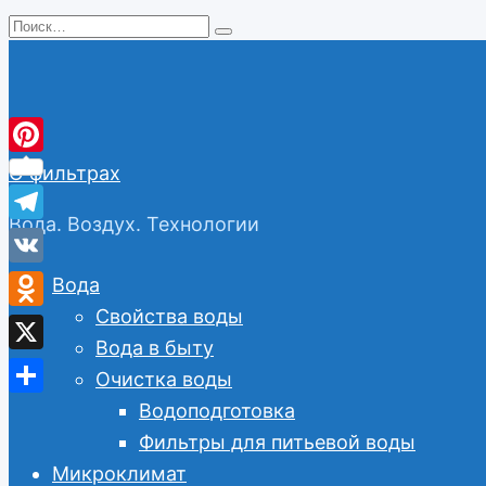
Перейти
Search
к
for:
содержанию
Pinterest
О фильтрах
Вода. Воздух. Технологии
Telegram
VK
Вода
Свойства воды
Odnoklassniki
Вода в быту
X
Очистка воды
Отправить
Водоподготовка
Фильтры для питьевой воды
Микроклимат