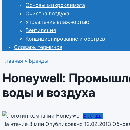
Основы микроклимата
Очистка воздуха
Управление влажностью
Вентиляция
Кондиционирование и обогрев
Словарь терминов
Главная
»
Бренды
Honeywell: Промышл
воды и воздуха
Бренды
На чтение
3 мин
Опубликовано
12.02.2013
Обнов