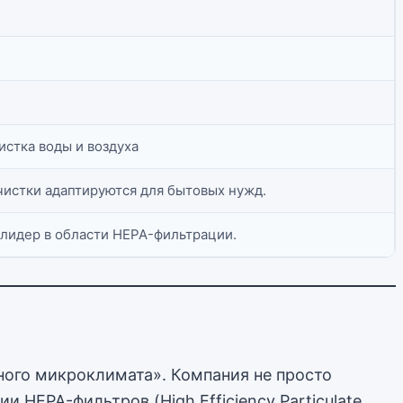
истка воды и воздуха
истки адаптируются для бытовых нужд.
 лидер в области HEPA-фильтрации.
ьного микроклимата». Компания не просто
 HEPA-фильтров (High Efficiency Particulate