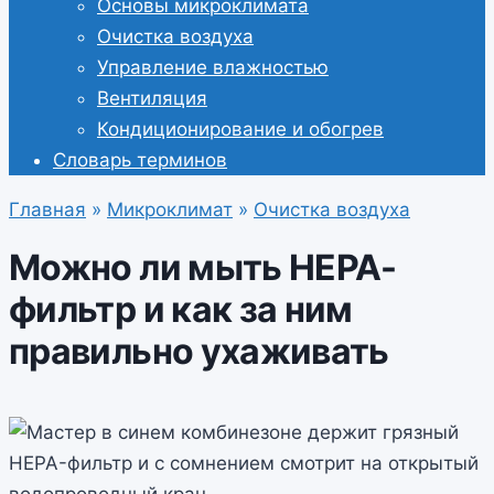
Основы микроклимата
Очистка воздуха
Управление влажностью
Вентиляция
Кондиционирование и обогрев
Словарь терминов
Главная
»
Микроклимат
»
Очистка воздуха
Можно ли мыть HEPA-
фильтр и как за ним
правильно ухаживать