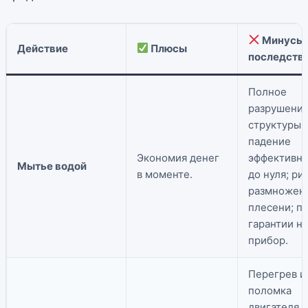
Минусы 
Действие
Плюсы
последств
Полное
разрушени
структуры;
падение
Экономия денег
эффективно
Мытье водой
в моменте.
до нуля; ри
размножен
плесени; п
гарантии на
прибор.
Перегрев и
поломка
двигателя