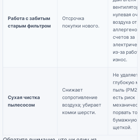
вентилятор
нулевая оч
Работа с забитым
Отсрочка
воздуха от
старым фильтром
покупки нового.
аллергенов
счетов за
электричес
из-за работ
износ.
Не удаляет
глубокую м
Снижает
пыль (PM2.5
Сухая чистка
сопротивление
есть риск
пылесосом
воздуха; убирает
механичес
комки шерсти.
порвать то
бумажную 
щеткой.
Обратите внимание, что ни один из