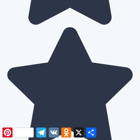
Pinterest
Telegram
VK
Odnoklassniki
X
Отправить