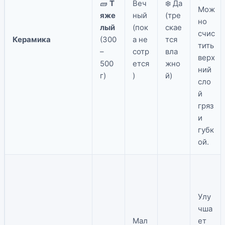
🧱
Т
Веч
❄️ Да
Мож
яже
ный
(тре
но
лый
(пок
скае
счис
Керамика
(300
а не
тся
тить
–
сотр
вла
верх
500
ется
жно
ний
г)
)
й)
сло
й
гряз
и
губк
ой.
Улу
чша
Мал
ет