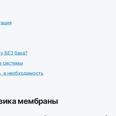
тация
у БЕЗ бака?
е системы
ь, а необходимость
изика мембраны