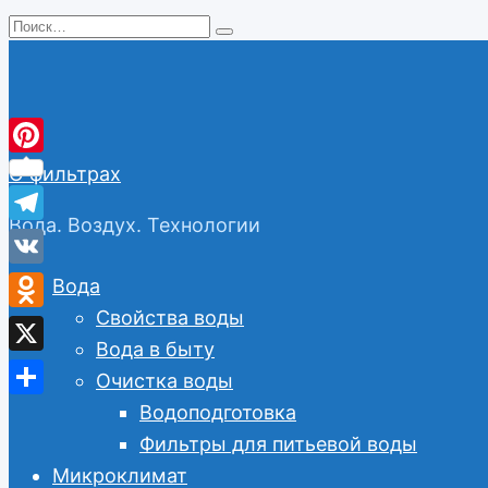
Перейти
Search
к
for:
содержанию
Pinterest
О фильтрах
Вода. Воздух. Технологии
Telegram
VK
Вода
Свойства воды
Odnoklassniki
Вода в быту
X
Очистка воды
Отправить
Водоподготовка
Фильтры для питьевой воды
Микроклимат