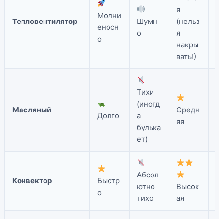
я
Молни
Тепловентилятор
Шумн
(нельз
еносн
о
я
о
накры
вать!)
Тихи
(иногд
Масляный
Средн
Долго
а
яя
булька
ет)
Абсол
Конвектор
Быстр
ютно
Высок
о
тихо
ая