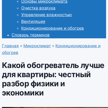
Основы микроклимата
Очистка воздуха
Управление влажностью
Вентиляция
Кондиционирование и обогрев
Словарь терминов
Главная
»
Микроклимат
»
Кондиционирование и
обогрев
Какой обогреватель лучше
для квартиры: честный
разбор физики и
экономики