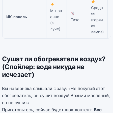
Средн
Мгнов
яя
ИК-панель
енно
Тихо
(горяч
(в
ая
луче)
лампа)
Сушат ли обогреватели воздух?
(
Спойлер: вода никуда не
исчезает
)
Вы наверняка слышали фразу: «Не покупай этот
обогреватель, он сушит воздух! Возьми масляный,
он не сушит».
Приготовьтесь, сейчас будет шок-контент:
Все