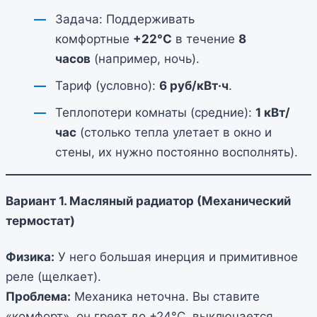
Задача: Поддерживать
комфортные
+22°C
в течение
8
часов
(например, ночь).
Тариф (условно):
6 руб/кВт·ч
.
Теплопотери комнаты (средние):
1 кВт/
час
(столько тепла улетает в окно и
стены, их нужно постоянно восполнять).
Вариант 1. Масляный радиатор (Механический
термостат)
Физика:
У него большая инерция и примитивное
реле (щелкает).
Проблема:
Механика неточна. Вы ставите
«комфорт», он греет до +24°C, выключается,