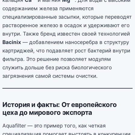
кальция
Ca²⁺
и магния
Mg²⁺
. Для воды с высоким
содержанием железа применяются
специализированные засыпки, которые переводят
растворенное железо в осадок и удерживают его
внутри. Также бренд известен своей технологией
Bacinix
— добавлением наносеребра в структуру
картриджей, что подавляет рост бактерий внутри
фильтра. Это решение позволяет модулям
служить дольше без риска биологического
загрязнения самой системы очистки.
История и факты: От европейского
цеха до мирового экспорта
Aquafilter — это пример того, как четкая
специализация помогает выстоять в конкуренции