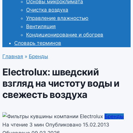
Основы микроклимата
Очистка воздуха
Управление влажностью
Вентиляция
Кондиционирование и обогрев
Словарь терминов
Главная
»
Бренды
Electrolux: шведский
взгляд на чистоту воды и
свежесть воздуха
Бренды
На чтение
3 мин
Опубликовано
15.02.2013
Обновлено
09.03.2026