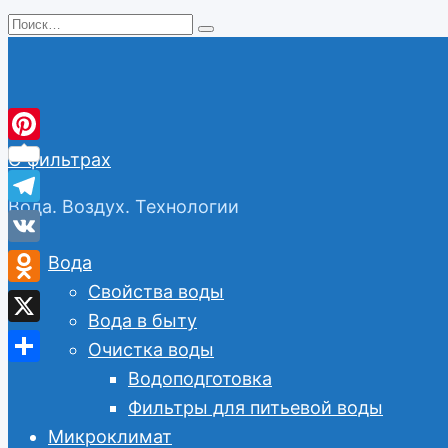
Перейти
Search
к
for:
содержанию
Pinterest
О фильтрах
Вода. Воздух. Технологии
Telegram
VK
Вода
Свойства воды
Odnoklassniki
Вода в быту
X
Очистка воды
Отправить
Водоподготовка
Фильтры для питьевой воды
Микроклимат