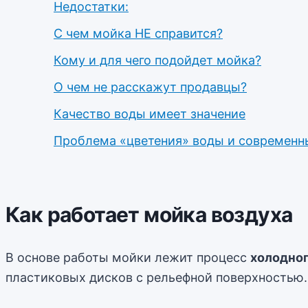
Недостатки:
С чем мойка НЕ справится?
Кому и для чего подойдет мойка?
О чем не расскажут продавцы?
Качество воды имеет значение
Проблема «цветения» воды и современн
Как работает мойка воздуха
В основе работы мойки лежит процесс
холодног
пластиковых дисков с рельефной поверхностью.