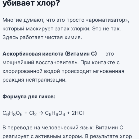
убивает хлор?
Многие думают, что это просто «ароматизатор»,
который маскирует запах хлорки. Это не так.
Здесь работает чистая химия.
Аскорбиновая кислота (Витамин С)
— это
мощнейший восстановитель. При контакте с
хлорированной водой происходит мгновенная
реакция нейтрализации.
Формула для гиков:
C
H
O
+ Cl
→ C
H
O
+ 2HCl
6
8
6
2
6
6
6
В переводе на человеческий язык: Витамин С
реагирует с активным хлором. В результате хлор