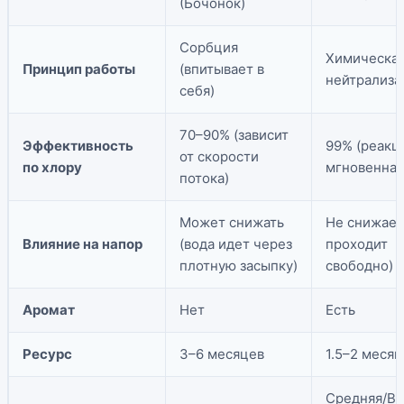
(Бочонок)
Сорбция
Химическа
Принцип работы
(впитывает в
нейтрализа
себя)
70–90% (зависит
Эффективность
99% (реакц
от скорости
по хлору
мгновенная
потока)
Может снижать
Не снижает
Влияние на напор
(вода идет через
проходит
плотную засыпку)
свободно)
Аромат
Нет
Есть
Ресурс
3–6 месяцев
1.5–2 месяц
Средняя/Вы