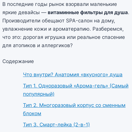
В последние годы рынок взорвали маленькие
яркие девайсы —
витаминные фильтры для душа
.
Производители обещают SPA-салон на дому,
увлажнение кожи и ароматерапию. Разберемся,
что это: дорогая игрушка или реальное спасение
для атопиков и аллергиков?
Содержание
Что внутри? Анатомия «вкусного» душа
Тип 1. Одноразовый «Арома-гель» (Самый
популярный)
Тип 2. Многоразовый корпус со сменным
блоком
Тип 3. Смарт-лейка (2-в-1)