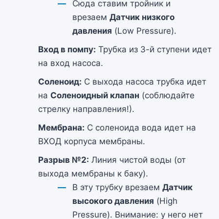
Сюда ставим тройник и
врезаем
Датчик низкого
давления
(Low Pressure).
Вход в помпу:
Трубка из 3-й ступени идет
на вход насоса.
Соленоид:
С выхода насоса трубка идет
на
Соленоидный клапан
(соблюдайте
стрелку направления!).
Мембрана:
С соленоида вода идет на
ВХОД корпуса мембраны.
Разрыв №2:
Линия чистой воды (от
выхода мембраны к баку).
В эту трубку врезаем
Датчик
высокого давления
(High
Pressure). Внимание: у него нет