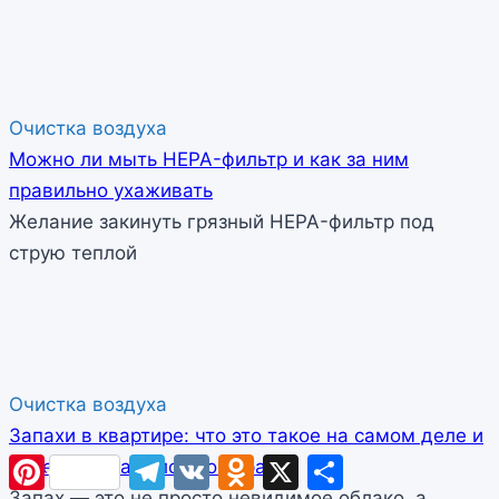
Очистка воздуха
Можно ли мыть HEPA-фильтр и как за ним
правильно ухаживать
Желание закинуть грязный HEPA-фильтр под
струю теплой
Очистка воздуха
Запахи в квартире: что это такое на самом деле и
Pinterest
Telegram
VK
Odnoklassniki
X
Отправить
почему их так сложно убрать
Запах — это не просто невидимое облако, а