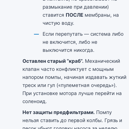
размыкание при давлении)
ставится
ПОСЛЕ
мембраны, на
чистую воду.
Если перепутать — система либо
не включится, либо не
выключится никогда.
Оставлен старый “краб”.
Механический
клапан часто конфликтует с мощным
напором помпы, начиная издавать жуткий
треск или гул («пулеметная очередь»).
При установке мотора лучше перейти на
соленоид.
Нет защиты предфильтрами.
Помпу
нельзя ставить
до
первой колбы. Грязь и
песок убьют головку насоса за неделю.