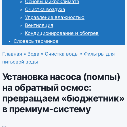
Основы микроклимата
Очистка воздуха
Управление влажностью
Вентиляция
Кондиционирование и обогрев
Словарь терминов
Главная
»
Вода
»
Очистка воды
»
Фильтры для
питьевой воды
Установка насоса (помпы)
на обратный осмос:
превращаем «бюджетник»
в премиум-систему