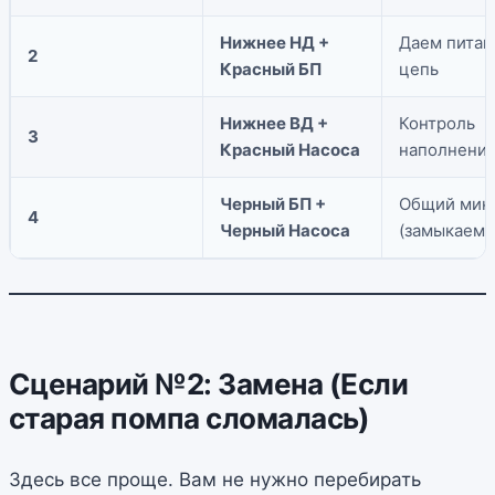
Нижнее НД +
Даем питан
2
Красный БП
цепь
Нижнее ВД +
Контроль
3
Красный Насоса
наполнения
Черный БП +
Общий мин
4
Черный Насоса
(замыкаем 
Сценарий №2: Замена (Если
старая помпа сломалась)
Здесь все проще. Вам не нужно перебирать